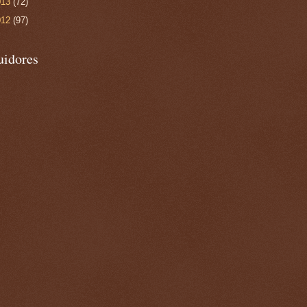
013
(72)
012
(97)
uidores