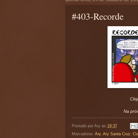
#403-Recorde
Cliq
Na próx
Postado por
Ary
às
19:37
Marcadores:
Ary
,
Ary Santa Cruz
,
Cla