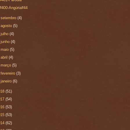
#400-Angúria#44
►
setembro
(4)
►
agosto
(5)
►
julho
(4)
►
junho
(4)
►
maio
(5)
►
abril
(4)
►
março
(5)
►
fevereiro
(3)
►
janeiro
(6)
018
(51)
017
(54)
016
(53)
015
(53)
014
(62)