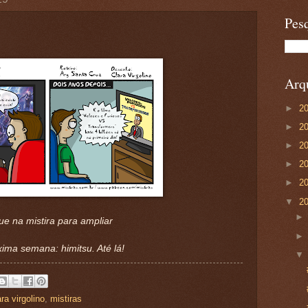
Pesq
Arqu
►
2
►
2
►
2
►
2
►
2
▼
2
ue na mistira para ampliar
ima semana: himitsu. Até lá!
ra virgolino
,
mistiras