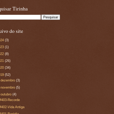
uisar Tirinha
ivo do site
024
(3)
023
(1)
022
(8)
021
(26)
020
(34)
019
(52)
►
dezembro
(3)
►
novembro
(5)
▼
outubro
(4)
#403-Recorde
#402-Vida Antiga
#401-Paródia