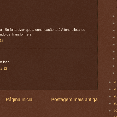
al. Só falta dizer que a continuação terá Aliens pilotando
ndo os Transformers...
:18
 isso...
13:12
►
2
►
2
►
2
Página inicial
Postagem mais antiga
►
2
►
2