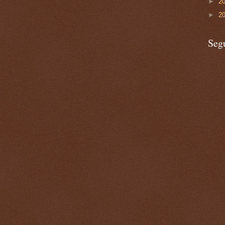
►
2
►
2
Seg