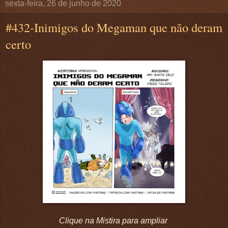
sexta-feira, 26 de junho de 2020
#432-Inimigos do Megaman que não deram
certo
Clique na Mistira para ampliar