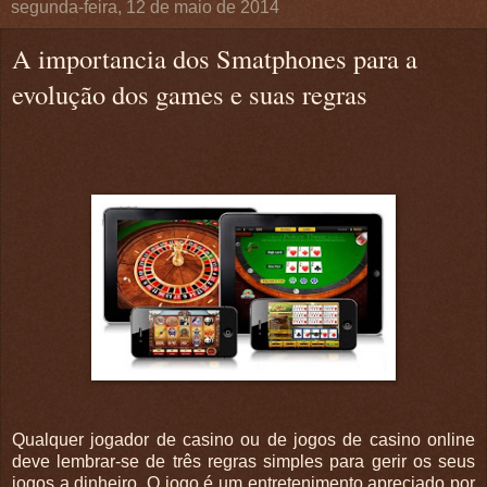
segunda-feira, 12 de maio de 2014
A importancia dos Smatphones para a
evolução dos games e suas regras
Qualquer
jogador de casino ou de jogos de casino online
deve lembrar-se de
três
regras
simples para
gerir
os seus
jogos a dinheiro.
O jogo é
um entretenimento
apreciado por