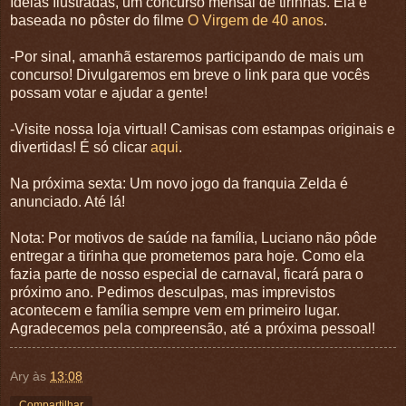
Ideias Ilustradas, um concurso mensal de tirinhas. Ela é
baseada no pôster do filme
O Virgem de 40 anos
.
-Por sinal, amanhã estaremos participando de mais um
concurso! Divulgaremos em breve o link para que vocês
possam votar e ajudar a gente!
-Visite nossa loja virtual! Camisas com estampas originais e
divertidas! É só clicar
aqui
.
Na próxima sexta: Um novo jogo da franquia Zelda é
anunciado. Até lá!
Nota: Por motivos de saúde na família, Luciano não pôde
entregar a tirinha que prometemos para hoje. Como ela
fazia parte de nosso especial de carnaval, ficará para o
próximo ano. Pedimos desculpas, mas imprevistos
acontecem e família sempre vem em primeiro lugar.
Agradecemos pela compreensão, até a próxima pessoal!
Ary
às
13:08
Compartilhar