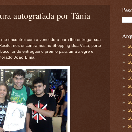
Pesq
tura autografada por Tânia
Arqu
 me encontrei com a vencedora para lhe entregar sua
Recife, nos encontramos no Shopping Boa Vista, perto
►
2
buco, onde entreguei o prêmio para uma alegre e
►
2
morado
João Lima
.
►
2
►
2
►
2
►
2
►
2
►
2
►
2
►
2
►
2