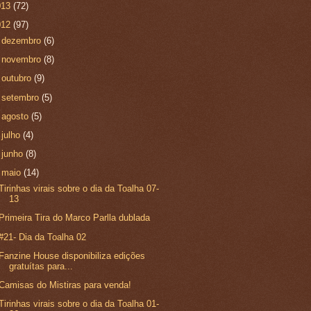
013
(72)
012
(97)
►
dezembro
(6)
►
novembro
(8)
►
outubro
(9)
►
setembro
(5)
►
agosto
(5)
►
julho
(4)
►
junho
(8)
▼
maio
(14)
Tirinhas virais sobre o dia da Toalha 07-
13
Primeira Tira do Marco Parlla dublada
#21- Dia da Toalha 02
Fanzine House disponibiliza edições
gratuítas para...
Camisas do Mistiras para venda!
Tirinhas virais sobre o dia da Toalha 01-