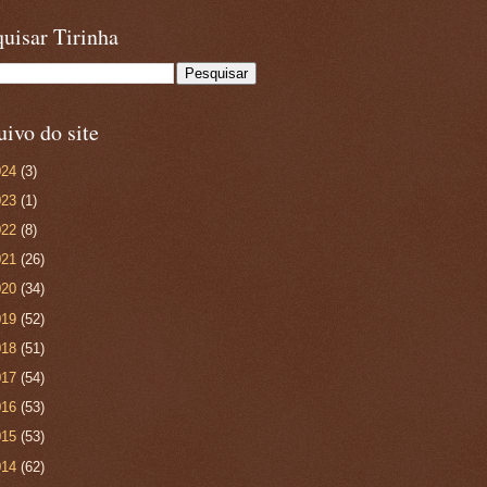
uisar Tirinha
ivo do site
024
(3)
023
(1)
022
(8)
021
(26)
020
(34)
019
(52)
018
(51)
017
(54)
016
(53)
015
(53)
014
(62)