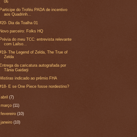
06
Participe do Troféu PADA de incentivo
aos Quadrinh...
#20- Dia da Toalha 01
Novo parceiro: Folks HQ
Prévia do meu TCC: entrevista relevante
com Lailso...
#19- The Legend of Zelda, The True of
Zelda
Entrega da caricatura autografada por
Tânia Gaidarji
Mistiras indicado ao prêmio FHA
#18- E se One Piece fosse nordestino?
►
abril
(7)
►
março
(11)
►
fevereiro
(10)
►
janeiro
(10)