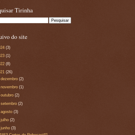
uisar Tirinha
ivo do site
024
(3)
023
(1)
022
(8)
021
(26)
►
dezembro
(2)
►
novembro
(1)
►
outubro
(2)
►
setembro
(2)
►
agosto
(3)
►
julho
(2)
▼
junho
(3)
#463-Cortes do Rebecast#1