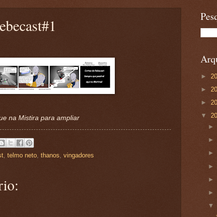
Pesq
ebecast#1
Arqu
►
2
►
2
►
2
▼
2
ue na Mistira para ampliar
st
,
telmo neto
,
thanos
,
vingadores
io: