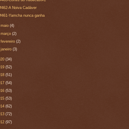
#462-A Noiva Cadáver
#461-Yamcha nunca ganha
►
maio
(4)
►
março
(2)
►
fevereiro
(2)
►
janeiro
(3)
020
(34)
019
(52)
018
(51)
017
(54)
016
(53)
015
(53)
014
(62)
013
(72)
012
(97)