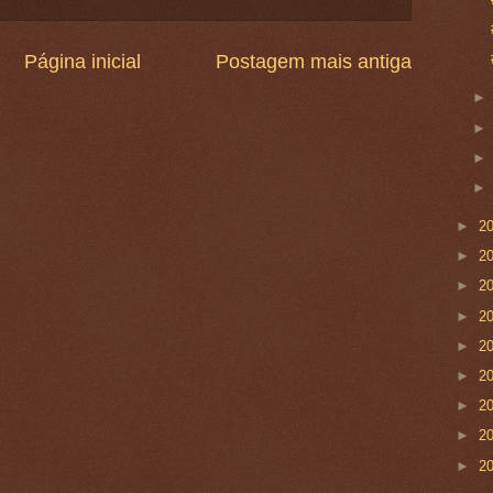
Página inicial
Postagem mais antiga
►
2
►
2
►
2
►
2
►
2
►
2
►
2
►
2
►
2