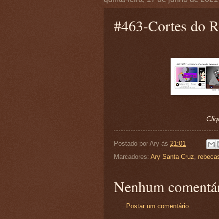
#463-Cortes do R
Cliq
Postado por
Ary
às
21:01
Marcadores:
Ary Santa Cruz
,
rebeca
Nenhum comentár
Postar um comentário