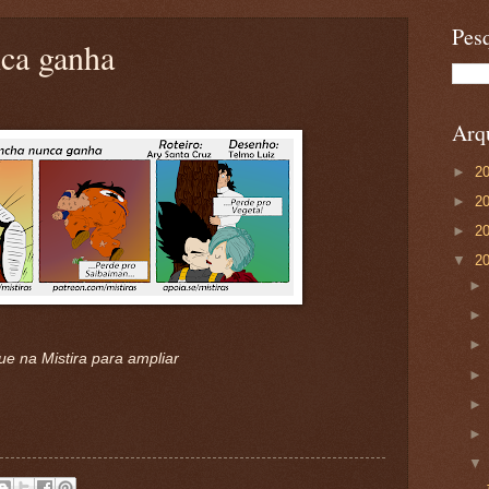
Pesq
ca ganha
Arqu
►
2
►
2
►
2
▼
2
ue na Mistira para ampliar