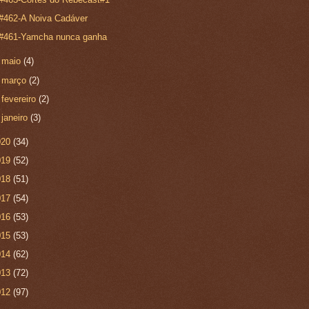
#462-A Noiva Cadáver
#461-Yamcha nunca ganha
►
maio
(4)
►
março
(2)
►
fevereiro
(2)
►
janeiro
(3)
020
(34)
019
(52)
018
(51)
017
(54)
016
(53)
015
(53)
014
(62)
013
(72)
012
(97)