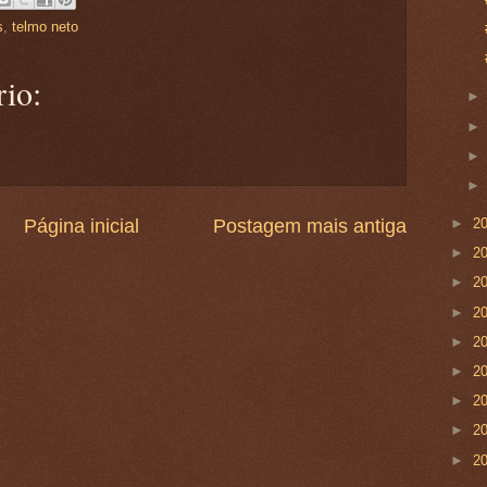
s
,
telmo neto
io:
Página inicial
Postagem mais antiga
►
2
►
2
►
2
►
2
►
2
►
2
►
2
►
2
►
2