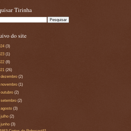
uisar Tirinha
ivo do site
024
(3)
023
(1)
022
(8)
021
(26)
►
dezembro
(2)
►
novembro
(1)
►
outubro
(2)
►
setembro
(2)
►
agosto
(3)
►
julho
(2)
▼
junho
(3)
#463-Cortes do Rebecast#1