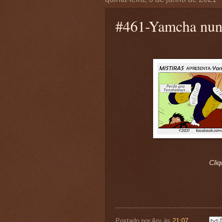
#461-Yamcha nun
Cliq
Postado por
Ary
às
21:07