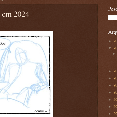
Pesq
a em 2024
Arqu
►
2
▼
2
►
2
►
2
►
2
►
2
►
2
►
2
►
2