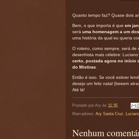
Quanto tempo faz? Quase dois a
Bem, o que importa é que
em jan
será
uma homenagem a um dos 
uma história da qual eu queria co
O roteiro, como sempre, será de m
desenhista mais célebre: Luciano 
certo, postada agora no início 
do Mistiras
.
Então é isso. Se você estiver le
desejo um feliz natal (beeem atra
Até lá!
Postado por
Ary
às
11:35
Marcadores:
Ary Santa Cruz
,
Luciano
Nenhum comentár