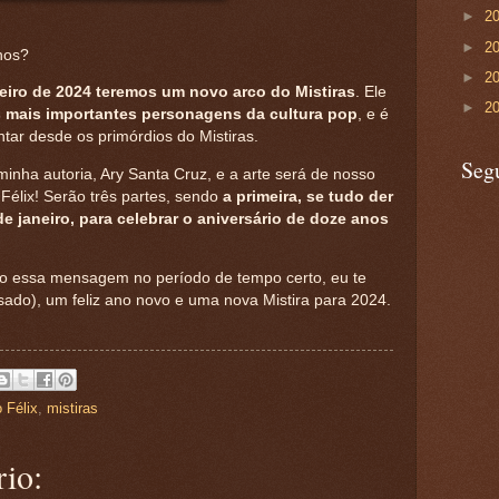
►
2
►
2
nos?
►
2
eiro de 2024 teremos um novo arco do Mistiras
. Ele
►
2
mais importantes personagens da cultura pop
, e é
ntar desde os primórdios do Mistiras.
Seg
inha autoria, Ary Santa Cruz, e a arte será de nosso
Félix! Serão três partes, sendo
a primeira, se tudo der
de janeiro, para celebrar o aniversário de doze anos
ndo essa mensagem no período de tempo certo, eu te
sado), um feliz ano novo e uma nova Mistira para 2024.
 Félix
,
mistiras
io: