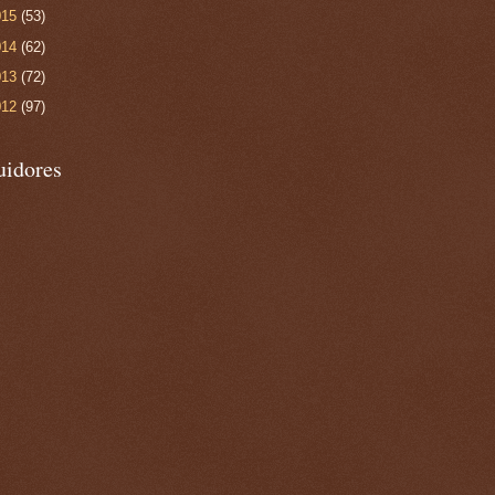
015
(53)
014
(62)
013
(72)
012
(97)
uidores