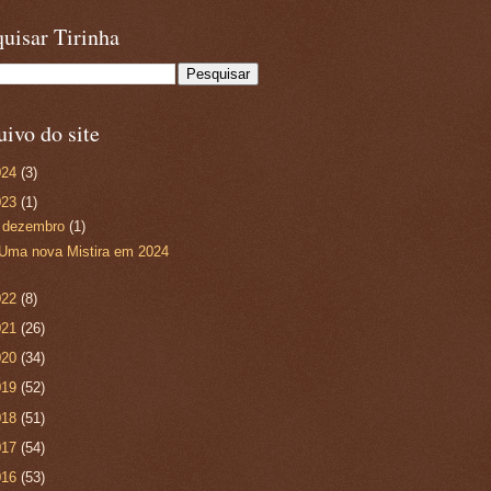
uisar Tirinha
ivo do site
024
(3)
023
(1)
▼
dezembro
(1)
Uma nova Mistira em 2024
022
(8)
021
(26)
020
(34)
019
(52)
018
(51)
017
(54)
016
(53)