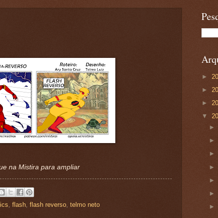
Pesq
Arqu
►
2
►
2
►
2
▼
2
ue na Mistira para ampliar
ics
,
flash
,
flash reverso
,
telmo neto