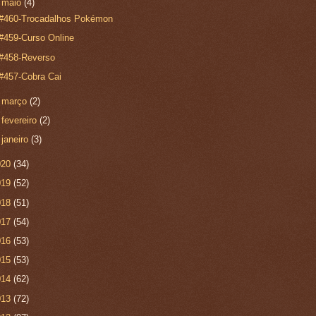
▼
maio
(4)
#460-Trocadalhos Pokémon
#459-Curso Online
#458-Reverso
#457-Cobra Cai
►
março
(2)
►
fevereiro
(2)
►
janeiro
(3)
020
(34)
019
(52)
018
(51)
017
(54)
016
(53)
015
(53)
014
(62)
013
(72)