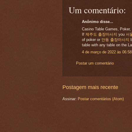
Um comentário:
Anônimo disse...
Casino Table Games, Poker, 
If
제주도 출장마사지
you
서
of poker or
안동 출장마사지
b
table with any table on the L
4 de março de 2022 às 06:58
Postar um comentário
Postagem mais recente
Assinar:
Postar comentários (Atom)