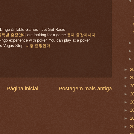
Bingo & Table Games - Jet Set Radio
울특별 출장안마
are looking for a game
동해 출장마사지
ingo experience with poker, You can play at a poker
as Vegas Strip.
시흥 출장안마
►
2
►
2
►
2
Página inicial
Postagem mais antiga
►
2
►
2
►
2
►
2
►
2