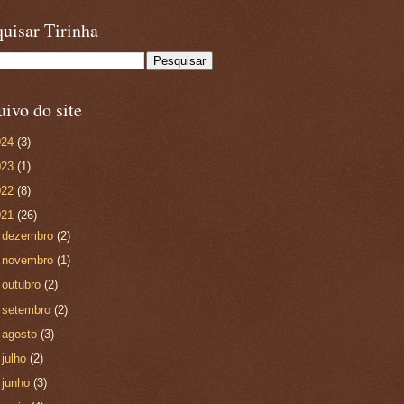
uisar Tirinha
ivo do site
024
(3)
023
(1)
022
(8)
021
(26)
►
dezembro
(2)
►
novembro
(1)
►
outubro
(2)
►
setembro
(2)
►
agosto
(3)
►
julho
(2)
►
junho
(3)