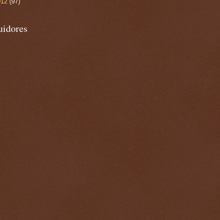
012
(97)
uidores