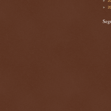
►
2
►
2
Seg