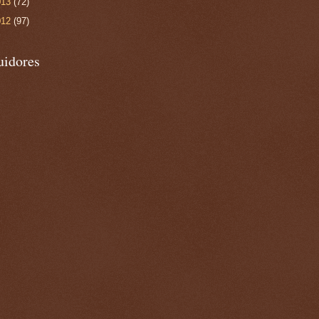
013
(72)
012
(97)
uidores