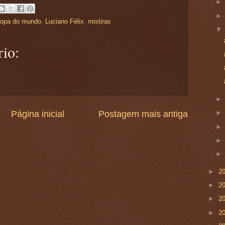
opa do mundo
,
Luciano Félix
,
mistiras
io:
Página inicial
Postagem mais antiga
►
2
►
2
►
2
►
2