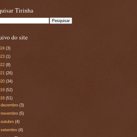
uisar Tirinha
ivo do site
024
(3)
023
(1)
022
(8)
021
(26)
020
(34)
019
(52)
018
(51)
►
dezembro
(3)
►
novembro
(5)
►
outubro
(4)
►
setembro
(4)