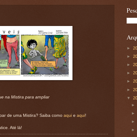
Pesq
Arqu
►
2
►
2
►
2
►
2
►
2
►
2
ue na Mistira para ampliar
▼
2
ipar de uma Mistira? Saiba como
aqui
e
aqui
!
ice. Até lá!