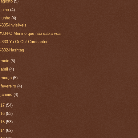
►
agosto
(5)
►
julho
(4)
▼
junho
(4)
#335-Invisíveis
#334-O Menino que não sabia voar
#333-Yu-Gi-Oh! Cardcaptor
#332-Hashtag
►
maio
(5)
►
abril
(4)
►
março
(5)
►
fevereiro
(4)
►
janeiro
(4)
017
(54)
016
(53)
015
(53)
014
(62)