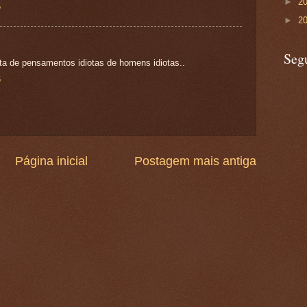
►
2
5
►
2
Seg
ta de pensamentos idiotas de homens idiotas..
6
Página inicial
Postagem mais antiga