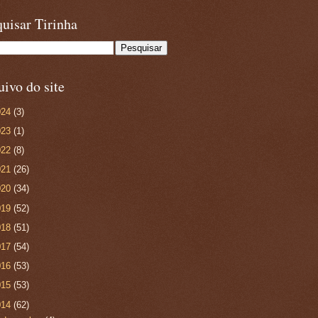
uisar Tirinha
ivo do site
024
(3)
023
(1)
022
(8)
021
(26)
020
(34)
019
(52)
018
(51)
017
(54)
016
(53)
015
(53)
014
(62)