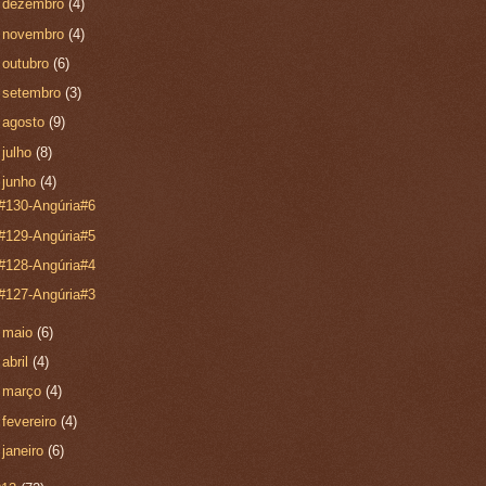
►
dezembro
(4)
►
novembro
(4)
►
outubro
(6)
►
setembro
(3)
►
agosto
(9)
►
julho
(8)
▼
junho
(4)
#130-Angúria#6
#129-Angúria#5
#128-Angúria#4
#127-Angúria#3
►
maio
(6)
►
abril
(4)
►
março
(4)
►
fevereiro
(4)
►
janeiro
(6)