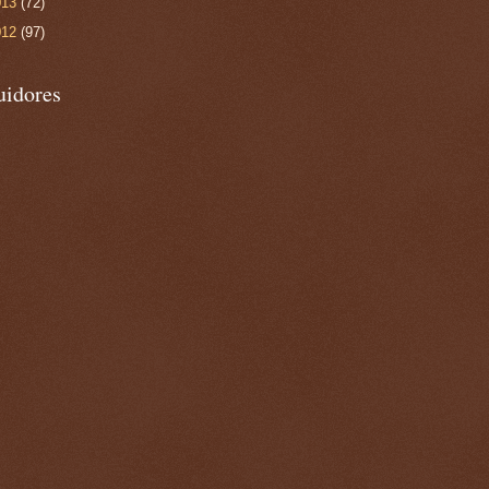
013
(72)
012
(97)
uidores