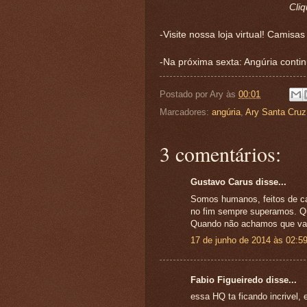
Cliq
-Visite nossa loja virtual! Camisa
-Na próxima sexta: Angúria continu
Postado por
Ary
às
00:01
Marcadores:
angúria
,
Ary Santa Cruz
3 comentários:
Gustavo Carus disse...
Somos humanos, feitos de ca
no fim sempre superamos. Q
Quando não achamos que vam
17 de junho de 2014 às 02:5
Fabio Figueiredo disse...
essa HQ ta ficando incrivel,