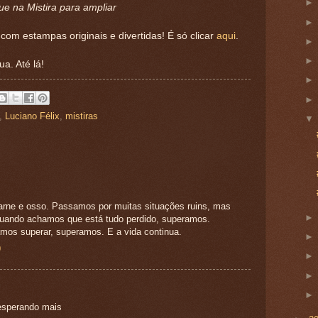
ue na Mistira para ampliar
s com estampas originais e divertidas! É só clicar
aqui
.
a. Até lá!
,
Luciano Félix
,
mistiras
rne e osso. Passamos por muitas situações ruins, mas
uando achamos que está tudo perdido, superamos.
os superar, superamos. E a vida continua.
9
 esperando mais