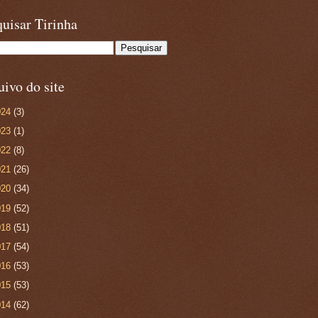
uisar Tirinha
ivo do site
024
(3)
023
(1)
022
(8)
021
(26)
020
(34)
019
(52)
018
(51)
017
(54)
016
(53)
015
(53)
014
(62)