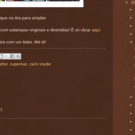
▼
2
ique na tira para ampliar
s com estampas originais e divertidas! É só clicar
aqui
.
ra com um leitor. Até lá!
uthor
,
superman
,
zack snyder
31