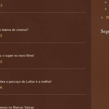
13
►
2
Seg
vo batma do cinema?
22
az o super no novo filme!
42
bra o pescoço de Luthor é a melhor!
56
penso no Marcos Seixas