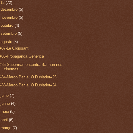
013
(72)
►
dezembro
(5)
►
novembro
(5)
►
outubro
(4)
►
setembro
(5)
▼
agosto
(5)
#87-Le Croissant
#86-Propaganda Genérica
#85-Superman encontra Batman nos
cinemas
#84-Marco Parlla, O Dublador#25
#83-Marco Parlla, O Dublador#24
►
julho
(7)
►
junho
(4)
►
maio
(8)
►
abril
(6)
►
março
(7)