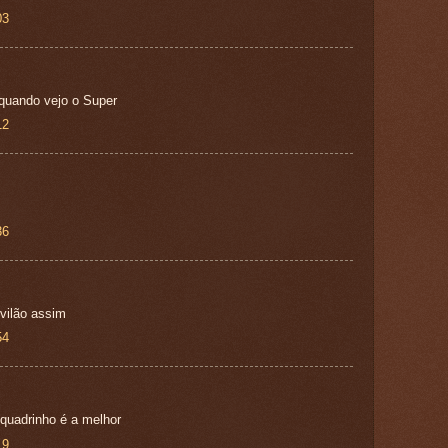
03
 quando vejo o Super
12
36
vilão assim
54
quadrinho é a melhor
19