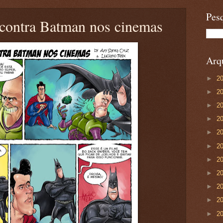
Pesq
contra Batman nos cinemas
Arqu
►
2
►
2
►
2
►
2
►
2
►
2
►
2
►
2
►
2
►
2
►
2