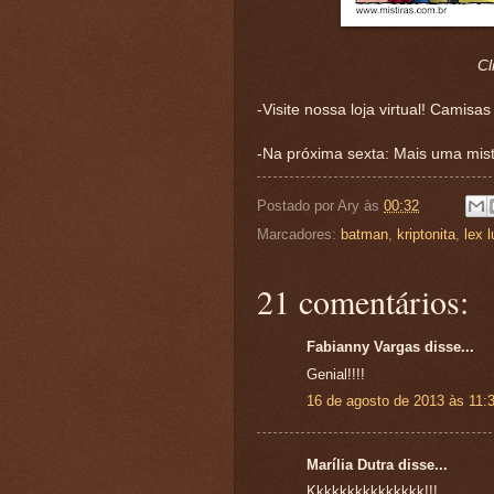
Cl
-Visite nossa loja virtual! Camisa
-Na próxima sexta: Mais uma misti
Postado por
Ary
às
00:32
Marcadores:
batman
,
kriptonita
,
lex l
21 comentários:
Fabianny Vargas disse...
Genial!!!!
16 de agosto de 2013 às 11:
Marília Dutra disse...
Kkkkkkkkkkkkkkk!!!