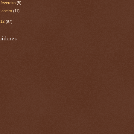
►
fevereiro
(5)
►
janeiro
(11)
012
(97)
uidores