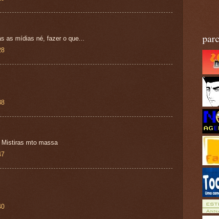
parc
 as mídias né, fazer o que...
28
38
 Mistiras mto massa
47
40