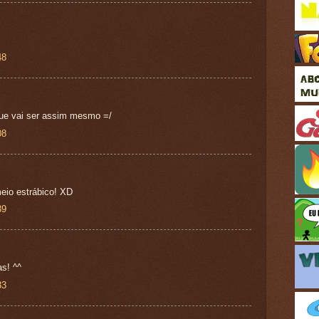
48
que vai ser assim mesmo =/
08
eio estrábico! XD
39
s! ^^
33