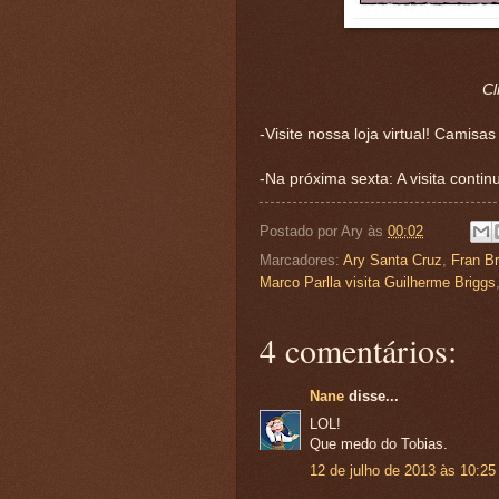
Cl
-Visite nossa loja virtual! Camisas
-Na próxima sexta: A visita continu
Postado por
Ary
às
00:02
Marcadores:
Ary Santa Cruz
,
Fran Br
Marco Parlla visita Guilherme Briggs
4 comentários:
Nane
disse...
LOL!
Que medo do Tobias.
12 de julho de 2013 às 10:25