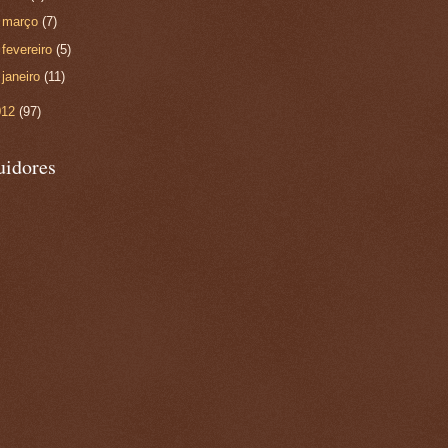
►
março
(7)
►
fevereiro
(5)
►
janeiro
(11)
012
(97)
uidores