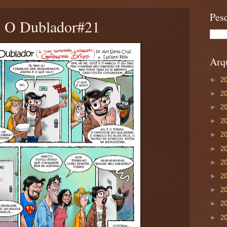
Pesq
, O Dublador#21
Arqu
►
2
►
2
►
2
►
2
►
2
►
2
►
2
►
2
►
2
►
2
►
2