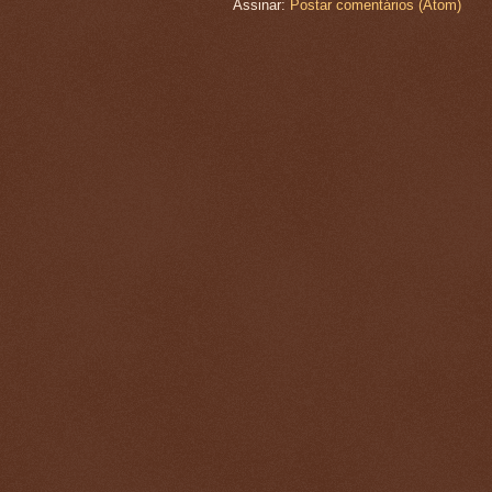
Assinar:
Postar comentários (Atom)