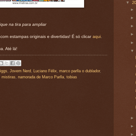
▼
2
ique na tira para ampliar
 com estampas originais e divertidas! É só clicar
aqui
.
a. Até lá!
iggs
,
Jovem Nerd
,
Luciano Félix
,
marco parlla o dublador
,
,
mistiras
,
namorada de Marco Parlla
,
tobias