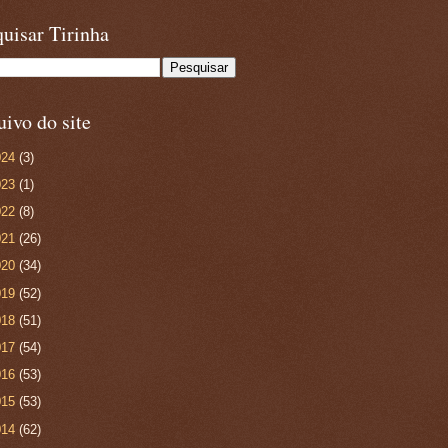
uisar Tirinha
ivo do site
024
(3)
023
(1)
022
(8)
021
(26)
020
(34)
019
(52)
018
(51)
017
(54)
016
(53)
015
(53)
014
(62)