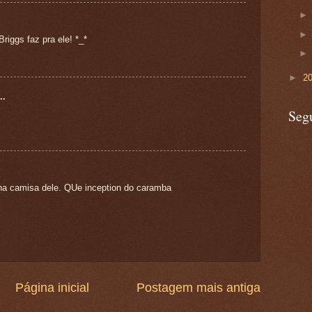
riggs faz pra ele! *_*
►
2
..
Seg
na camisa dele. QUe inception do caramba
Página inicial
Postagem mais antiga