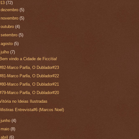
013
(72)
►
dezembro
(5)
►
novembro
(5)
►
outubro
(4)
►
setembro
(5)
►
agosto
(5)
▼
julho
(7)
Bem vindo a Cidade de Ficcítia!
#82-Marco Parlla, O Dublador#23
#81-Marco Parlla, O Dublador#22
#80-Marco Parlla, O Dublador#21
#79-Marco Parlla, O Dublador#20
Vitória no Ideias Ilustradas
Mistiras Entrevista#6 (Marcos Noel)
►
junho
(4)
►
maio
(8)
►
abril
(6)