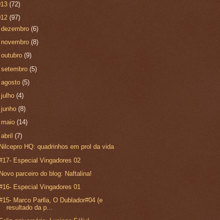
013
(72)
012
(97)
►
dezembro
(6)
►
novembro
(8)
►
outubro
(9)
►
setembro
(5)
►
agosto
(5)
►
julho
(4)
►
junho
(8)
►
maio
(14)
▼
abril
(7)
Nilcepro HQ: quadrinhos em prol da vida
#17- Especial Vingadores 02
Novo parceiro do blog: Naftalina!
#16- Especial Vingadores 01
#15- Marco Parlla, O Dublador#04 (e
resultado da p...