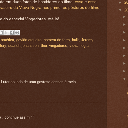
da em duas fotos de bastidores do filme:
essa
e
essa
.
►
2
traseiro da Viuva Negra nos primeiros pôsteres do filme
.
▼
2
 do especial Vingadores. Até lá!
 américa
,
gavião arqueiro
,
homem de ferro
,
hulk
,
Jeremy
fury
,
scarlett johansson
,
thor
,
vingadores
,
viuva negra
Lutar ao lado de uma gostosa dessas é meio
 , continue assim ^^