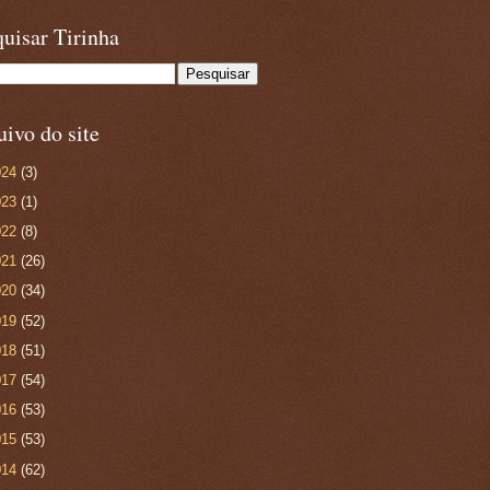
uisar Tirinha
ivo do site
024
(3)
023
(1)
022
(8)
021
(26)
020
(34)
019
(52)
018
(51)
017
(54)
016
(53)
015
(53)
014
(62)