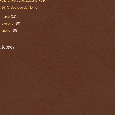
Feliz aniversário, Luciano Félix!
#14- O Segredo do Nome
►
março
(11)
►
fevereiro
(10)
►
janeiro
(10)
uidores