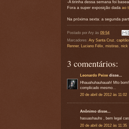
-A tirinha dessa semana foi basea
Fora a super exposição dada
ao 
Na próxima sexta: a segunda parte
Postado por
Ary
às
09:54
Marcadores:
Ary Santa Cruz
,
capitão
Renner
,
Luciano Félix
,
mistiras
,
nick 
3 comentários:
Leonardo Peixe
disse...
Hhauahuhauhauah! Mto bom! 
complicado mesmo...
20 de abril de 2012 às 11:02
Anônimo disse...
hasuashauhs , bem legal cara
20 de abril de 2012 às 11:35