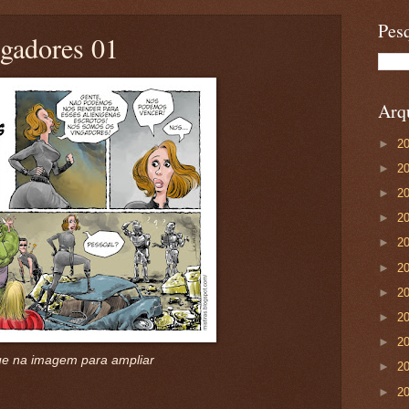
Pesq
ngadores 01
Arqu
►
2
►
2
►
2
►
2
►
2
►
2
►
2
►
2
►
2
ue na imagem para ampliar
►
2
►
2